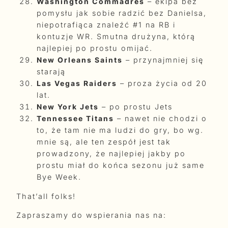
Washington Commadres
– ekipa bez
pomysłu jak sobie radzić bez Danielsa,
niepotrafiąca znaleźć #1 na RB i
kontuzje WR. Smutna drużyna, którą
najlepiej po prostu omijać.
New Orleans Saints
– przynajmniej się
starają
Las Vegas Raiders
– proza życia od 20
lat.
New York Jets
– po prostu Jets
Tennessee Titans
– nawet nie chodzi o
to, że tam nie ma ludzi do gry, bo wg.
mnie są, ale ten zespół jest tak
prowadzony, że najlepiej jakby po
prostu miał do końca sezonu już same
Bye Week.
That’all folks!
Zapraszamy do wspierania nas na: