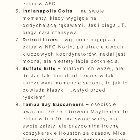
ekipa w AFC.
Indianapolis Colts
– ma swoje
momenty, kiedy wygląda na
oddychającą rękawami. Jeśli biega JT,
biega cała ofensywa.
Detroit Lions
– wg. mnie najlepsza
ekipa w NFC North, po utracie dwóch
kluczowych koordynatorów, nadal jest
mocna, ale niestety łapie potknięcia.
Buffalo Bills
– miałbym ich wyżej, ale
dostać taki łomot od Texans w tak
kluczowym momencie sezonu, to jak to
powiada klasyk – „wstyd przed
ryśkiem”
Tampa Bay Buccaneers
– osobiście
uważam, że ze zdrowym Mayfieldem to
ekipa w top 10, ma swoje wady, ma
swoje zalety, ale przypomina trochę
koszykarskie Houston za czasów Mike