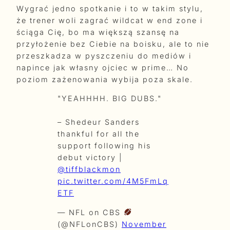
Wygrać jedno spotkanie i to w takim stylu,
że trener woli zagrać wildcat w end zone i
ściąga Cię, bo ma większą szansę na
przyłożenie bez Ciebie na boisku, ale to nie
przeszkadza w pyszczeniu do mediów i
napince jak własny ojciec w prime… No
poziom zażenowania wybija poza skale.
"YEAHHHH. BIG DUBS."
– Shedeur Sanders
thankful for all the
support following his
debut victory |
@tiffblackmon
pic.twitter.com/4M5FmLq
ETF
— NFL on CBS
(@NFLonCBS)
November