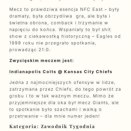
Mecz to prawdziwa esencja NFC East – były
dramaty, była obrzydliwa gra, ale była i
świetna obrona, comback i trzymanie w
napięciu do końca. Wspaniały to był shit
show z ciekawostką historyczną – Eagles od
1999 roku nie przegrało spotkania,
prowadząc 21:0.
Zwycięskim meczem jest:
Indianapolis Colts @ Kansas City Chiefs
Jedna z najmocniejszych ofensyw w lidze,
zatrzymana przez Chiefs, do tego powrót za
grobu i to w tak ważnym meczu. Mimo że
przyjemniejsze dla oka był mecz Giants, ale
to spotkanie było szachami i walką o
przetrwanie – dla mnie numer jeden!
Kategoria: Zawodnik Tygodnia