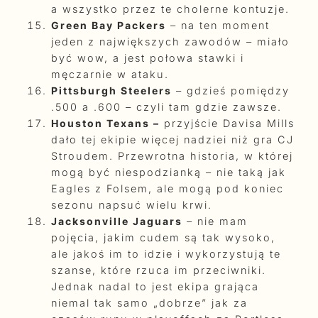
a wszystko przez te cholerne kontuzje.
Green Bay Packers
– na ten moment
jeden z największych zawodów – miało
być wow, a jest połowa stawki i
męczarnie w ataku.
Pittsburgh Steelers
– gdzieś pomiędzy
.500 a .600 – czyli tam gdzie zawsze.
Houston Texans –
przyjście Davisa Mills
dało tej ekipie więcej nadziei niż gra CJ
Stroudem. Przewrotna historia, w której
mogą być niespodzianką – nie taką jak
Eagles z Folsem, ale mogą pod koniec
sezonu napsuć wielu krwi.
Jacksonville Jaguars
– nie mam
pojęcia, jakim cudem są tak wysoko,
ale jakoś im to idzie i wykorzystują te
szanse, które rzuca im przeciwniki.
Jednak nadal to jest ekipa grająca
niemal tak samo „dobrze” jak za