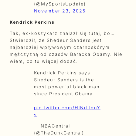
(@MySportsUpdate)
November 23, 2025
Kendrick Perkins
Tak, ex-koszykarz znalazł się tutaj, bo…
Stwierdził, że Shedeur Sanders jest
najbardziej wpływowym czarnoskórym
mężczyzną od czasów Baracka Obamy. Nie
wiem, co tu więcej dodać.
Kendrick Perkins says
Shedeur Sanders is the
most powerful black man
since President Obama
pic.twitter.com/HlNrLlonY
s
— NBACentral
(@TheDunkCentral)