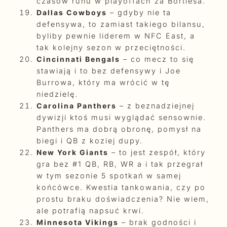
czasów runu w playoffach za Bortlesa.
Dallas Cowboys
– gdyby nie ta
defensywa, to zamiast takiego bilansu,
byliby pewnie liderem w NFC East, a
tak kolejny sezon w przeciętności.
Cincinnati Bengals
– co mecz to się
stawiają i to bez defensywy i Joe
Burrowa, który ma wrócić w tę
niedzielę.
Carolina Panthers
– z beznadziejnej
dywizji ktoś musi wyglądać sensownie.
Panthers ma dobrą obronę, pomysł na
biegi i QB z koziej dupy.
New York Giants
– to jest zespół, który
gra bez #1 QB, RB, WR a i tak przegrał
w tym sezonie 5 spotkań w samej
końcówce. Kwestia tankowania, czy po
prostu braku doświadczenia? Nie wiem,
ale potrafią napsuć krwi.
Minnesota Vikings
– brak godności i