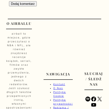
O AIRBALLU
airball to
miejsce, gdzie
przeczytasz o
NBA i NFL, ale
również
znajdziesz
recenzje
książek, seriali,
filmów oraz
zwykłe
przemyślenia,
SŁUCHAJ
NAWIGACJA
jednego z
/ ŚLEDŹ
dwóch
NAS
redaktorów.
Kontakt
Jeśli szukasz
O Nas
długich tekstów
Polityka
przepełnionych
Cookie
Spotify
Faceb
X
ironią,
Polityka
YouTu
własnymi
prywatności
spostrzeżeniami
Reklama /