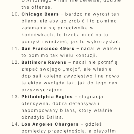
D’Antoniego – half the defense, double
the offense.
Chicago Bears
– bardzo na wyrost ten
bilans, ale aby go zrobić i to pomimo
załamania się przeciwnika w
końcówkach, to trzeba mieć na to
pomysł i wiedzieć, jak to wykorzystać.
San Francisco 49ers
– nadal w walce i
to pomimo tak wielu kontuzji.
Baltimore Ravens
– nadal nie potrafią
złapać swojego „mojo”, ale właśnie
dopisali kolejne zwycięstwo i na nowo
ta ekipa wygląda tak, jak do tego nas
przyzwyczajono.
Philadelphia Eagles
– stagnacja
ofensywna, dobra defensywa i
napompowany bilans, który właśnie
obnażyło Dallas.
Los Angeles Chargers
– gdzieś
pomiędzy przeciętnością, a playoffmi –