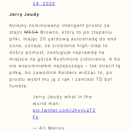
24, 2025
Jerry Jeudy
Kolejny nominowany inteligent prosto ze
stajni
MESA
Browns, który to po złapaniu
piłki, mając 20 yardową autostradę do end
zone, uznaje, że zrobienie high-step to
dobry pomysł, zasługuje naprawdę na
miejsce na górze Rushmore zidiocenia. A bo
nie wspomniałem najlepszego – tak stracił tę
piłkę, bo zawodnik Raiders widząc to, po
prostu wybił mu ją z rąk i zamiast TD był
fumble.
Jerry Jeudy what in the
world man.
pic.twitter.com/JhvyLaT3
Fx
— Ari Meirov