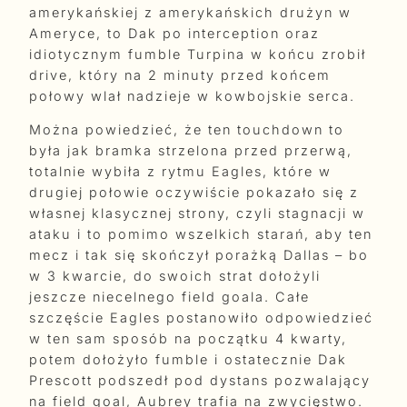
amerykańskiej z amerykańskich drużyn w
Ameryce, to Dak po interception oraz
idiotycznym fumble Turpina w końcu zrobił
drive, który na 2 minuty przed końcem
połowy wlał nadzieje w kowbojskie serca.
Można powiedzieć, że ten touchdown to
była jak bramka strzelona przed przerwą,
totalnie wybiła z rytmu Eagles, które w
drugiej połowie oczywiście pokazało się z
własnej klasycznej strony, czyli stagnacji w
ataku i to pomimo wszelkich starań, aby ten
mecz i tak się skończył porażką Dallas – bo
w 3 kwarcie, do swoich strat dołożyli
jeszcze niecelnego field goala. Całe
szczęście Eagles postanowiło odpowiedzieć
w ten sam sposób na początku 4 kwarty,
potem dołożyło fumble i ostatecznie Dak
Prescott podszedł pod dystans pozwalający
na field goal, Aubrey trafia na zwycięstwo.