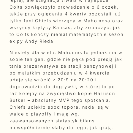
lepiej, ale stagnacja trwała w najlepsze i
Colts powiększyło prowadzenie o 6 oczek,
także przy oglądaniu 4 kwarty pozostali już
tylko fani Chiefs wierzący w Mahomesa oraz
wszyscy krytycy Kansas, aby zobaczyć, jak
to Colts kończy niemal matematycznie sezon
ekipy Andy Rieda.
Niestety dla wielu, Mahomes to jednak ma w
sobie ten gen, gdzie nie pęka pod presją jak
tania prezerwatywa ze stacji benzynowej i
po malutkim przebudzeniu w 4 kwarcie
udaje się wrócić z 20:9 na 20:20 i
doprowadzić do dogrywki, w której to po
raz kolejny na zwycięstwo kopie Harrison
Butker – absolutny MVP tego spotkania.
Chiefs uciekło spod topora, nadal są w
walce o playoffy i mają wg.
zaawansowanych statystyk bilans
niewspółmiernie słaby do tego, jak grają.