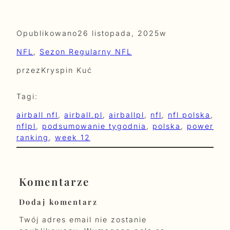
Opublikowano
26 listopada, 2025
w
NFL
, 
Sezon Regularny NFL
przez
Kryspin Kuć
Tagi:
airball nfl
, 
airball.pl
, 
airballpl
, 
nfl
, 
nfl polska
, 
nflpl
, 
podsumowanie tygodnia
, 
polska
, 
power
ranking
, 
week 12
Komentarze
Dodaj komentarz
Twój adres email nie zostanie