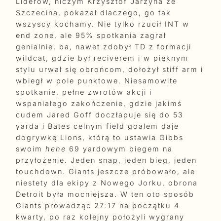
Liderów, niczym Krzysztof Jarzyna ze
Szczecina, pokazał dlaczego, go tak
wszyscy kochamy. Nie tylko rzucił INT w
end zone, ale 95% spotkania zagrał
genialnie, ba, nawet zdobył TD z formacji
wildcat, gdzie był reciverem i w pięknym
stylu urwał się obrońcom, dołożył stiff arm i
wbiegł w pole punktowe. Niesamowite
spotkanie, pełne zwrotów akcji i
wspaniałego zakończenie, gdzie jakimś
cudem Jared Goff doczłapuje się do 53
yarda i Bates celnym field goalem daje
dogrywkę Lions, którą to ustawia Gibbs
swoim
hehe
69 yardowym biegem na
przyłożenie. Jeden snap, jeden bieg, jeden
touchdown. Giants jeszcze próbowało, ale
niestety dla ekipy z Nowego Jorku, obrona
Detroit była mocniejsza. W ten oto sposób
Giants prowadząc 27:17 na początku 4
kwarty, po raz kolejny położyli wygrany