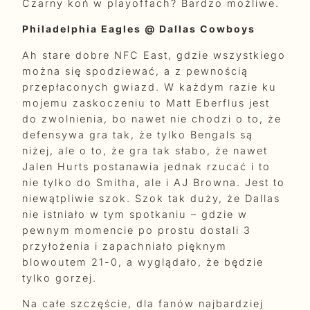
Czarny koń w playoffach? Bardzo możliwe.
Philadelphia Eagles @ Dallas Cowboys
Ah stare dobre NFC East, gdzie wszystkiego
można się spodziewać, a z pewnością
przepłaconych gwiazd. W każdym razie ku
mojemu zaskoczeniu to Matt Eberflus jest
do zwolnienia, bo nawet nie chodzi o to, że
defensywa gra tak, że tylko Bengals są
niżej, ale o to, że gra tak słabo, że nawet
Jalen Hurts postanawia jednak rzucać i to
nie tylko do Smitha, ale i AJ Browna. Jest to
niewątpliwie szok. Szok tak duży, że Dallas
nie istniało w tym spotkaniu – gdzie w
pewnym momencie po prostu dostali 3
przyłożenia i zapachniało pięknym
blowoutem 21-0, a wyglądało, że będzie
tylko gorzej.
Na całe szczęście, dla fanów najbardziej