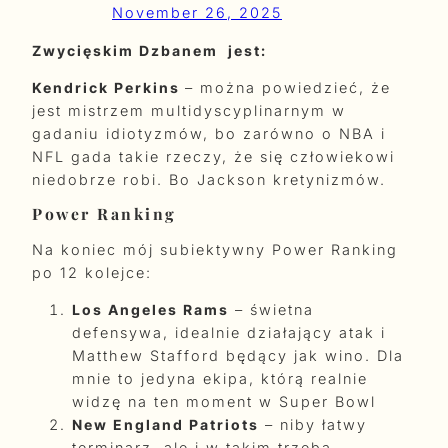
November 26, 2025
Zwycięskim Dzbanem jest:
Kendrick Perkins
– można powiedzieć, że
jest mistrzem multidyscyplinarnym w
gadaniu idiotyzmów, bo zarówno o NBA i
NFL gada takie rzeczy, że się człowiekowi
niedobrze robi. Bo Jackson kretynizmów.
Power Ranking
Na koniec mój subiektywny Power Ranking
po 12 kolejce:
Los Angeles Rams
– świetna
defensywa, idealnie działający atak i
Matthew Stafford będący jak wino. Dla
mnie to jedyna ekipa, którą realnie
widzę na ten moment w Super Bowl
New England Patriots
– niby łatwy
terminarz, ale i w takim trzeba