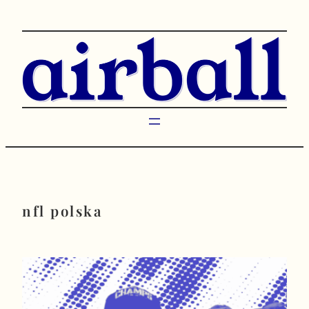
Przejdź
do
treści
nfl polska