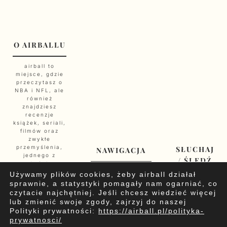
O AIRBALLU
airball to
miejsce, gdzie
przeczytasz o
NBA i NFL, ale
również
znajdziesz
recenzje
książek, seriali,
filmów oraz
zwykłe
przemyślenia,
SŁUCHAJ
NAWIGACJA
jednego z
/ ŚLEDŹ
dwóch
NAS
redaktorów.
Kontakt
Używamy plików cookies, żeby airball działał
Jeśli szukasz
O Nas
sprawnie, a statystyki pomagały nam ogarniać, co
długich tekstów
Polityka
czytacie najchętniej. Jeśli chcesz wiedzieć więcej
przepełnionych
Cookie
Spotify
Faceb
X
lub zmienić swoje zgody, zajrzyj do naszej
ironią,
Polityka
YouTu
Polityki prywatności:
https://airball.pl/polityka-
własnymi
prywatności
prywatnosci/
spostrzeżeniami
Reklama /