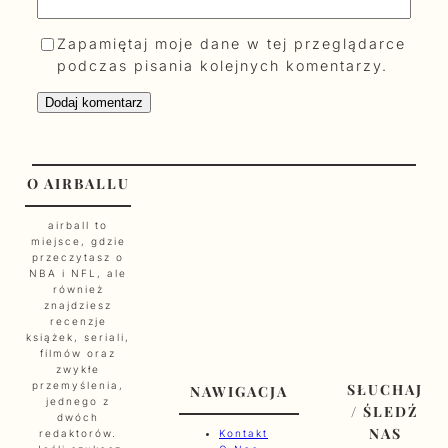
Zapamiętaj moje dane w tej przeglądarce
podczas pisania kolejnych komentarzy.
O AIRBALLU
airball to
miejsce, gdzie
przeczytasz o
NBA i NFL, ale
również
znajdziesz
recenzje
książek, seriali,
filmów oraz
zwykłe
przemyślenia,
SŁUCHAJ
NAWIGACJA
jednego z
/ ŚLEDŹ
dwóch
NAS
redaktorów.
Kontakt