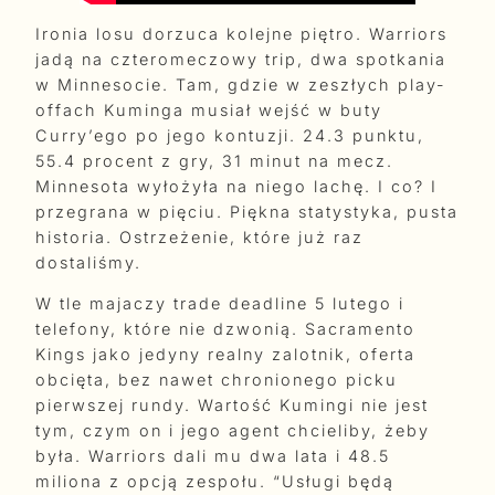
Ironia losu dorzuca kolejne piętro. Warriors
jadą na czteromeczowy trip, dwa spotkania
w Minnesocie. Tam, gdzie w zeszłych play-
offach Kuminga musiał wejść w buty
Curry’ego po jego kontuzji. 24.3 punktu,
55.4 procent z gry, 31 minut na mecz.
Minnesota wyłożyła na niego lachę. I co? I
przegrana w pięciu. Piękna statystyka, pusta
historia. Ostrzeżenie, które już raz
dostaliśmy.
W tle majaczy trade deadline 5 lutego i
telefony, które nie dzwonią. Sacramento
Kings jako jedyny realny zalotnik, oferta
obcięta, bez nawet chronionego picku
pierwszej rundy. Wartość Kumingi nie jest
tym, czym on i jego agent chcieliby, żeby
była. Warriors dali mu dwa lata i 48.5
miliona z opcją zespołu. “Usługi będą