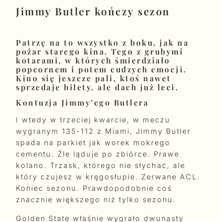
Jimmy Butler kończy sezon
Patrzę na to wszystko z boku, jak na
pożar starego kina. Tego z grubymi
kotarami, w których śmierdziało
popcornem i potem cudzych emocji.
Kino się jeszcze pali, ktoś nawet
sprzedaje bilety, ale dach już leci.
Kontuzja Jimmy’ego Butlera
I wtedy w trzeciej kwarcie, w meczu
wygranym 135-112 z Miami, Jimmy Butler
spada na parkiet jak worek mokrego
cementu. Źle ląduje po zbiórce. Prawe
kolano. Trzask, którego nie słychać, ale
który czujesz w kręgosłupie. Zerwane ACL.
Koniec sezonu. Prawdopodobnie coś
znacznie większego niż tylko sezonu.
Golden State właśnie wygrało dwunasty