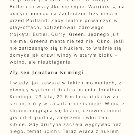
Butlera to wszystko się sypie. Warriors są na
ósmym miejscu na Zachodzie, trzy mecze
przed Portland. Żeby realnie powalczyć w
play-offach, potrzebowali zdrowego
trójkąta: Butler, Curry, Green. Jednego już
nie ma. Greena mentalnie też nie. Okno, jeśli
nie zatrzasnęło się z hukiem, to właśnie się
domyka jak drzwi windy w starym bloku –
wolno, ale nieubłaganie.
Zły sen Jonatana Kumingi
I wtedy, jak zawsze w takich momentach, z
piwnicy wychodzi duch o imieniu Jonathan
Kuminga. 23 lata, 22.5 miliona dolarów za
sezon, który w zasadzie nie istnieje. Wojna z
klubem ciągnąca się latami, dziewięć minut
gry od 6 grudnia, zmęczeni i wkurzeni
kibice. Gdy drużyna zaczęła wygrywać bez
niego, temat ucichł. Teraz wraca z hukiem,