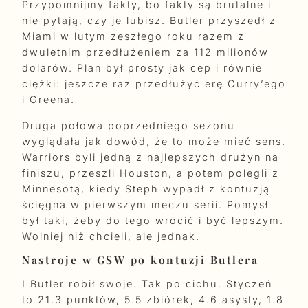
Przypomnijmy fakty, bo fakty są brutalne i
nie pytają, czy je lubisz. Butler przyszedł z
Miami w lutym zeszłego roku razem z
dwuletnim przedłużeniem za 112 milionów
dolarów. Plan był prosty jak cep i równie
ciężki: jeszcze raz przedłużyć erę Curry’ego
i Greena.
Druga połowa poprzedniego sezonu
wyglądała jak dowód, że to może mieć sens.
Warriors byli jedną z najlepszych drużyn na
finiszu, przeszli Houston, a potem polegli z
Minnesotą, kiedy Steph wypadł z kontuzją
ścięgna w pierwszym meczu serii. Pomysł
był taki, żeby do tego wrócić i być lepszym.
Wolniej niż chcieli, ale jednak.
Nastroje w GSW po kontuzji Butlera
I Butler robił swoje. Tak po cichu. Styczeń
to 21.3 punktów, 5.5 zbiórek, 4.6 asysty, 1.8