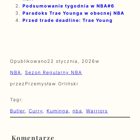
Podsumowanie tygodnia w NBA#6
Paradoks Trae Younga w obecnej NBA
Przed trade deadline: Trae Young
Opublikowano
22 stycznia, 2026
w
NBA
, 
Sezon Regularny NBA
przez
Przemysław Orliński
Tagi:
Butler
, 
Curry
, 
Kuminga
, 
nba
, 
Warriors
Komentarze