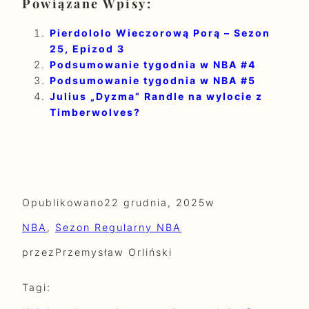
Powiązane Wpisy:
Pierdololo Wieczorową Porą – Sezon
25, Epizod 3
Podsumowanie tygodnia w NBA #4
Podsumowanie tygodnia w NBA #5
Julius „Dyzma” Randle na wylocie z
Timberwolves?
Opublikowano
22 grudnia, 2025
w
NBA
, 
Sezon Regularny NBA
przez
Przemysław Orliński
Tagi: