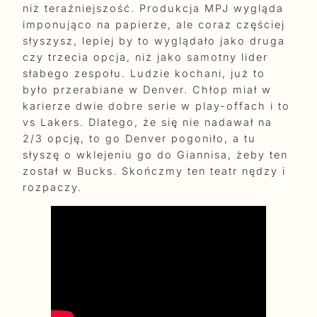
niż teraźniejszość. Produkcja MPJ wygląda
imponująco na papierze, ale coraz częściej
słyszysz, lepiej by to wyglądało jako druga
czy trzecia opcja, niż jako samotny lider
słabego zespołu. Ludzie kochani, już to
było przerabiane w Denver. Chłop miał w
karierze dwie dobre serie w play-offach i to
vs Lakers. Dlatego, że się nie nadawał na
2/3 opcję, to go Denver pogoniło, a tu
słyszę o wklejeniu go do Giannisa, żeby ten
został w Bucks. Skończmy ten teatr nędzy i
rozpaczy.