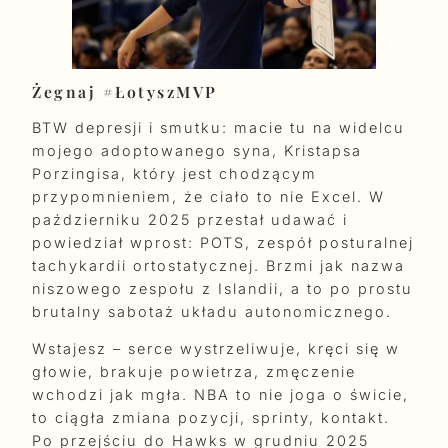
Żegnaj #ŁotyszMVP
BTW depresji i smutku: macie tu na widelcu
mojego adoptowanego syna, Kristapsa
Porzingisa, który jest chodzącym
przypomnieniem, że ciało to nie Excel. W
październiku 2025 przestał udawać i
powiedział wprost: POTS, zespół posturalnej
tachykardii ortostatycznej. Brzmi jak nazwa
niszowego zespołu z Islandii, a to po prostu
brutalny sabotaż układu autonomicznego.
Wstajesz – serce wystrzeliwuje, kręci się w
głowie, brakuje powietrza, zmęczenie
wchodzi jak mgła. NBA to nie joga o świcie,
to ciągła zmiana pozycji, sprinty, kontakt.
Po przejściu do Hawks w grudniu 2025