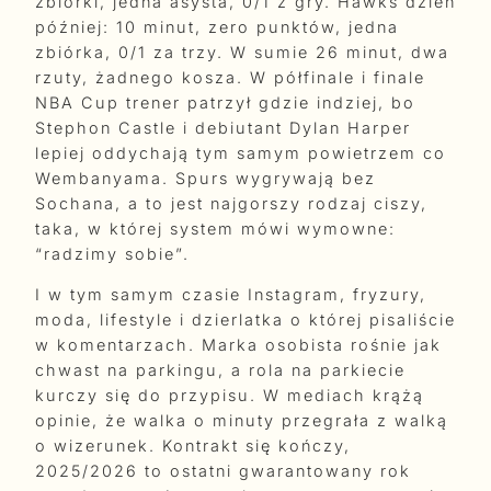
zbiórki, jedna asysta, 0/1 z gry. Hawks dzień
później: 10 minut, zero punktów, jedna
zbiórka, 0/1 za trzy. W sumie 26 minut, dwa
rzuty, żadnego kosza. W półfinale i finale
NBA Cup trener patrzył gdzie indziej, bo
Stephon Castle i debiutant Dylan Harper
lepiej oddychają tym samym powietrzem co
Wembanyama. Spurs wygrywają bez
Sochana, a to jest najgorszy rodzaj ciszy,
taka, w której system mówi wymowne:
“radzimy sobie”.
I w tym samym czasie Instagram, fryzury,
moda, lifestyle i dzierlatka o której pisaliście
w komentarzach. Marka osobista rośnie jak
chwast na parkingu, a rola na parkiecie
kurczy się do przypisu. W mediach krążą
opinie, że walka o minuty przegrała z walką
o wizerunek. Kontrakt się kończy,
2025/2026 to ostatni gwarantowany rok