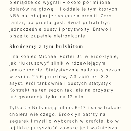
pieniądze co wygrali – około pół miliona
dolarów na głowę – i oddaje je tym których
NBA nie obejmuje systemem premii. Zero
fanfar, po prostu gest. Świat potrafi być
jednocześnie pusty i przyzwoity. Brawo i
piszę to zupełnie nieironicznie.
Skończmy z tym bulshitem
I na koniec Michael Porter Jr. w Brooklynie,
jak “luksusowy” silnik w rdzewiejącym
samochodzie. Statystycznie najlepszy sezon
w życiu: 25.6 punktów, 7.3 zbiórek, 3.3
asyst. Król tankownia i pustych statystyk.
Kontrakt na ten sezon tak, ale na przyszły
już gwarancja tylko na 12 mln.
Tylko że Nets mają bilans 6-17 i są w trakcie
cholera wie czego. Brooklyn patrzy na
zegarek i myśli o wyborach w drafcie, bo w
tej lidze przyszłość zawsze jest ważniejsza