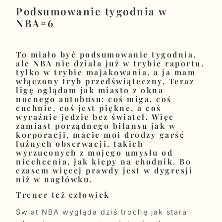
Podsumowanie tygodnia w
NBA#6
To miało być podsumowanie tygodnia,
ale NBA nie działa już w trybie raportu,
tylko w trybie majakowania, a ja mam
włączony tryb przedświąteczny. Teraz
ligę oglądam jak miasto z okna
nocnego autobusu: coś miga, coś
cuchnie, coś jest piękne, a coś
wyraźnie jedzie bez świateł. Więc
zamiast porządnego bilansu jak w
korporacji, macie moi drodzy garść
luźnych obserwacji, takich
wyrzuconych z mojego umysłu od
niechcenia, jak kiepy na chodnik. Bo
czasem więcej prawdy jest w dygresji
niż w nagłówku.
Trener też człowiek
Świat NBA wygląda dziś trochę jak stara