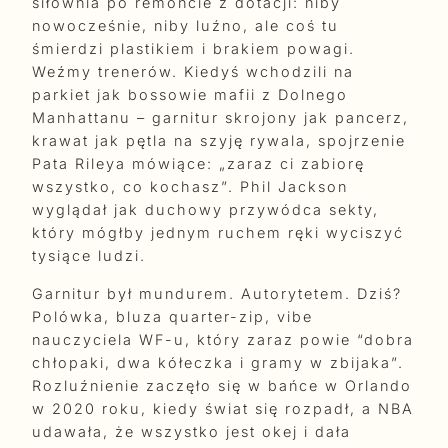
siłownia po remoncie z dotacji: niby
nowocześnie, niby luźno, ale coś tu
śmierdzi plastikiem i brakiem powagi.
Weźmy trenerów. Kiedyś wchodzili na
parkiet jak bossowie mafii z Dolnego
Manhattanu – garnitur skrojony jak pancerz,
krawat jak pętla na szyję rywala, spojrzenie
Pata Rileya mówiące: „zaraz ci zabiorę
wszystko, co kochasz”. Phil Jackson
wyglądał jak duchowy przywódca sekty,
który mógłby jednym ruchem ręki wyciszyć
tysiące ludzi.
Garnitur był mundurem. Autorytetem. Dziś?
Polówka, bluza quarter-zip, vibe
nauczyciela WF-u, który zaraz powie “dobra
chłopaki, dwa kółeczka i gramy w zbijaka”.
Rozluźnienie zaczęło się w bańce w Orlando
w 2020 roku, kiedy świat się rozpadł, a NBA
udawała, że wszystko jest okej i dała