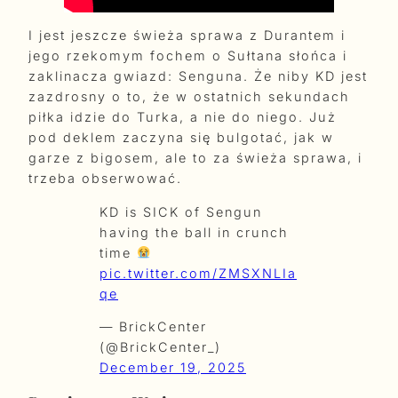
I jest jeszcze świeża sprawa z Durantem i
jego rzekomym fochem o Sułtana słońca i
zaklinacza gwiazd: Senguna. Że niby KD jest
zazdrosny o to, że w ostatnich sekundach
piłka idzie do Turka, a nie do niego. Już
pod deklem zaczyna się bulgotać, jak w
garze z bigosem, ale to za świeża sprawa, i
trzeba obserwować.
KD is SICK of Sengun
having the ball in crunch
time
pic.twitter.com/ZMSXNLIa
qe
— BrickCenter
(@BrickCenter_)
December 19, 2025