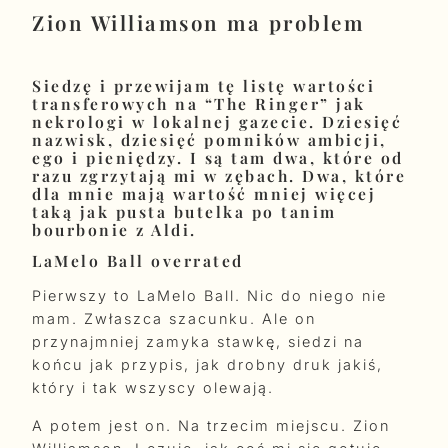
Zion Williamson ma problem
Siedzę i przewijam tę listę wartości
transferowych na “The Ringer” jak
nekrologi w lokalnej gazecie. Dziesięć
nazwisk, dziesięć pomników ambicji,
ego i pieniędzy. I są tam dwa, które od
razu zgrzytają mi w zębach. Dwa, które
dla mnie mają wartość mniej więcej
taką jak pusta butelka po tanim
bourbonie z Aldi.
LaMelo Ball overrated
Pierwszy to LaMelo Ball. Nic do niego nie
mam. Zwłaszca szacunku. Ale on
przynajmniej zamyka stawkę, siedzi na
końcu jak przypis, jak drobny druk jakiś,
który i tak wszyscy olewają.
A potem jest on. Na trzecim miejscu. Zion