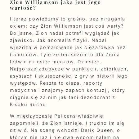
Zion WIlliamson jaka jest jego
wartość?
I teraz powiedzmy to głośno, bez mrugania
okiem: czy Zion Williamson jest coś warty?
Bo jasne, Zion nadal potrafi wyglądać jak
zjawisko. Jak anomalia fizyki. Nadal
wjeżdża w pomalowane jak ciężarówka bez
hamulców. Tyle że ten sezon to dla Ziona
ledwie dziesięć meczów. Dziesięć.
Najgorsze zdobycze w punktach, zbiórkach,
asystach i skuteczności z gry w historii jego
występów. Reszta to cisza, raporty
medyczne i znajomy zapach kontuzji, który
ciągnie się za nim jak tani dezodorant z
Kisoku Ruchu.
W międzyczasie Pelicans właściwie
zapomnieli, że Zion istnieje. I trudno im się
dziwić. Na scenę wchodzi Derik Queen, o
którym nie raz i nie dwa wspominałem na