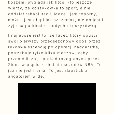
koszem, wygląda jak ktoś, kto jeszcze
wierzy, że koszykówka to sport, a nie
oddział rehabilitacji. Może i jest toporny,
może i jest głupi jak szczeniak, ale on jest i
żyje na parkiecie i oddycha koszykówką.
I najlepsze jest to, że facet, który opuścił
swój pierwszy przedsezonowy obóz przez
rekonwalescencję po operacji nadgarstka,
potrzebuje tylko kilku meczów, żeby
przebić liczbę spotkań rozegranych przez
Ziona w pięciu z siedmiu sezonów NBA. To
już nie jest ironia. To jest slapstick z
aligatorem w tle.