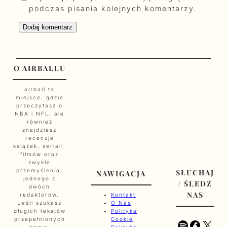
podczas pisania kolejnych komentarzy.
O AIRBALLU
airball to
miejsce, gdzie
przeczytasz o
NBA i NFL, ale
również
znajdziesz
recenzje
książek, seriali,
filmów oraz
zwykłe
przemyślenia,
SŁUCHAJ
NAWIGACJA
jednego z
/ ŚLEDŹ
dwóch
NAS
redaktorów.
Kontakt
Jeśli szukasz
O Nas
długich tekstów
Polityka
przepełnionych
Cookie
Spotify
Faceb
X
ironią,
Polityka