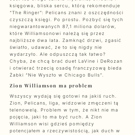
księgowa, bliska sercu, którą rekomenduje
“The Ringer”: Pelicans znani z oszczędności
czyszczą księgi. Po prostu. Pozbyć się tych
niegwarantowanych 87,1 miliona dolarów,
które Williamsonowi należą się przez
najbliższe dwa lata. Zamknąć drzwi, zgasić
światło, udawać, że to się nigdy nie
wydarzyło. Ale odpuszczą tak łatwo?
Chyba, że chcą brać duet LaVine i DeRozan
i otwierać trzecią osadę franczyzową bieda
Żabki “Nie Wyszło w Chicago Bulls”.
Zion Williamson ma problem
Wszyscy wydają się gotowi na jakiś ruch.
Zion, Pelicans, liga, widzowie zmęczeni tą
telenowelą. Problem w tym, że nikt nie ma
pojęcia, jaki to ma być ruch. A Zion
Williamson wisi gdzieś pomiędzy
potencjałem a rzeczywistością, jak duch w