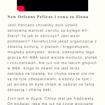
New Orleans Pelicas i cena za Ziona
Jeśli Pelicans chcieliby dziś ustalić
sensowną wartość zwrotu za byłego All-
Stara? To jak to obliczyć? Jaki wzór
podstawić? Teoretycznie jakaś organizacja z
żelazną kulturą, z planem i kręgosłupem,
mogłaby pomyśleć: dobra, odkopiemy tego
gracza All-NBA spod warstw kontuzji, plotek
i rozczarowań. Ale już nie ma takich głupich
w NBA. Kings to nawet nie jest teraz
naklejka na toaletę, bo chyba nawet oni nie
są na tyle zdesperowani, a każdy (w tym i
ja) wciska im byle chłam w nadziei na tanią
sensację i chwilę beki.
Zion jest w dupie. Chłop jest jak trędowaty.
On podając rękę ma już na czole wypisane