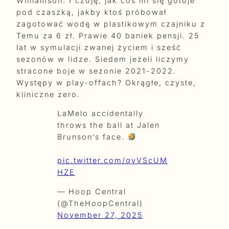
Williamson. I czuję, jak coś mi się gotuje
pod czaszką, jakby ktoś próbował
zagotować wodę w plastikowym czajniku z
Temu za 6 zł. Prawie 40 baniek pensji. 25
lat w symulacji zwanej życiem i sześć
sezonów w lidze. Siedem jeżeli liczymy
stracone boje w sezonie 2021-2022.
Występy w play-offach? Okrągłe, czyste,
kliniczne zero.
LaMelo accidentally
throws the ball at Jalen
Brunson’s face.
pic.twitter.com/qvVScUM
HZE
— Hoop Central
(@TheHoopCentral)
November 27, 2025