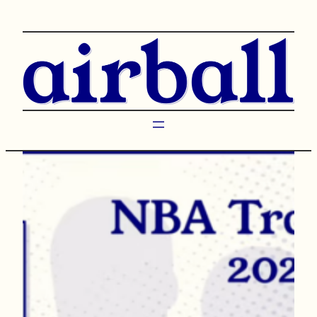
Przejdź
do
treści