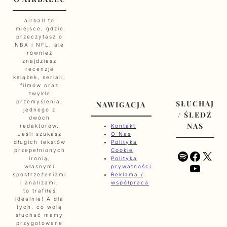
airball to
miejsce, gdzie
przeczytasz o
NBA i NFL, ale
również
znajdziesz
recenzje
książek, seriali,
filmów oraz
zwykłe
przemyślenia,
SŁUCHAJ
NAWIGACJA
jednego z
/ ŚLEDŹ
dwóch
NAS
redaktorów.
Kontakt
Jeśli szukasz
O Nas
długich tekstów
Polityka
przepełnionych
Cookie
Spotify
Faceb
X
ironią,
Polityka
YouTu
własnymi
prywatności
spostrzeżeniami
Reklama /
i analizami,
współpraca
to trafiłeś
idealnie! A dla
tych, co wolą
słuchać mamy
przygotowane