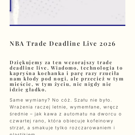
NBA Trade Deadline Live 2026
Dziękujemy za ten wczorajszy trade
deadline live. Wiadomo, technologia to
kapryśna kochanka i parę razy rzuciła
nam kłody pod nogi, ale przecież w tym
mieście, w tym życiu, nic nigdy nie
idzie gładko.
Same wymiany? No cóż. Szału nie było.
Wrażenia raczej letnie, wymemłane, wręcz
średnie – jak kawa z automatu na dworcu o
czwartej rano, która obiecuje kofeinowy
strzał, a smakuje tylko rozczarowaniem i
plastikiem.