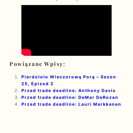
Powiązane Wpisy:
Pierdololo Wieczorową Porą – Sezon
25, Epizod 2
Przed trade deadline: Anthony Davis
Przed trade deadline: DeMar DeRozan
Przed trade deadline: Lauri Markkanen