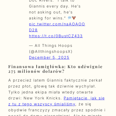
Doc Rivers: “I talk to
Giannis every day. He’s
not asking out, he’s
asking for wins.”
pic.twitter.com/naAOAOO
D28
https://t.co/0BustCZ433
— All Things Hoops
(@AllthingshoopsX)
December 5, 2025
Finansowa łamigłówka: Kto udźwignie
275 milionów dolarów?
A przecież latem Giannis faktycznie zerkał
przez płot, głowę tak dziwnie wychylał.
Tylko jedna ekipa miała wtedy otwarte
drzwi: New York Knicks.
Pamiętacie, jak się
z tu z tego wszyscy śmialiśmy
, że się
obydwie franczyzy zmacały przez spodnie i
poszli do domu niespełnieni. Ale to minęło.