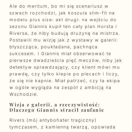
Ale do meritum, bo mi się scenariusz w
szwach rozchodzi, jak koszula slim-fit na
modelu plus size: akt drugi: na wejściu do
sezonu Giannis kupił ten cały plan Horsta i
Riversa, że niby budują drużynę na mistrza.
Postawili mu wizję jak z wystawy w galerii:
błyszcząca, poukładana, pachnąca
sukcesem. I Giannis miał obserwować te
pierwsze dwadzieścia pięć meczów, niby jak
detektyw sprawdzający, czy klient mówi mu
prawdę, czy tylko klepie po plecach i liczy,
że się nie kapnie. Miał patrzeć, czy ta ekipa
w ogóle wygląda na zespół z ambicją na
Wschodzie.
Wizja z galerii, a rzeczywistość:
Dlaczego Giannis stracił zaufanie
Rivers (mój antybohater tragiczny)
tymczasem, z kamienną twarzą, opowiada