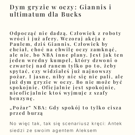
Dym gryzie w oczy: Giannis i
ultimatum dla Bucks
Odpocząć nie dadzą. Człowiek z roboty
wróci i już afery. Wczoraj akcja z
Paulem, dziś Giannis. Człowiek by
chciał, choć na chwilę oczy zamknąć,
ale nie, bo NBA inne
plany. Jest jak ten
jeden wredny kumpel, który dzwoni o
czwartej nad ranem tylko po to, żeby
spytać, czy widziałeś już najnowszy
pożar. I jasne, niby nic się nie pali, ale
już dym gryzie w oczy. Bo nie może być
spokojnie. Oficjalnie jest spokojnie,
nieoficjalnie ktoś wyjmuje z szafy
benzynę.
„Pożar” NBA: Gdy spokój to tylko cisza
przed burzą
No więc tak, tak się scenariusz kręci: Antek
siedzi ze swoim agentem Aleksem