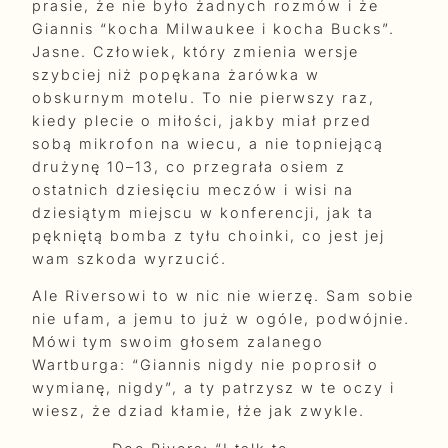
prasie, że nie było żadnych rozmów i że
Giannis “kocha Milwaukee i kocha Bucks”.
Jasne. Człowiek, który zmienia wersje
szybciej niż popękana żarówka w
obskurnym motelu. To nie pierwszy raz,
kiedy plecie o miłości, jakby miał przed
sobą mikrofon na wiecu, a nie topniejącą
drużynę 10–13, co przegrała osiem z
ostatnich dziesięciu meczów i wisi na
dziesiątym miejscu w konferencji, jak ta
pękniętą bomba z tyłu choinki, co jest jej
wam szkoda wyrzucić.
Ale Riversowi to w nic nie wierzę. Sam sobie
nie ufam, a jemu to już w ogóle, podwójnie.
Mówi tym swoim głosem zalanego
Wartburga: “Giannis nigdy nie poprosił o
wymianę, nigdy”, a ty patrzysz w te oczy i
wiesz, że dziad kłamie, łże jak zwykle.