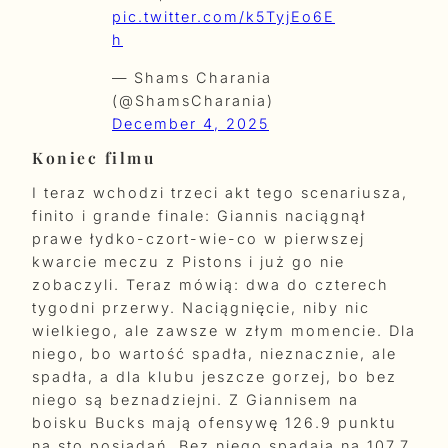
pic.twitter.com/k5TyjEo6E
h
— Shams Charania
(@ShamsCharania)
December 4, 2025
Koniec filmu
I teraz wchodzi trzeci akt tego scenariusza,
finito i grande finale: Giannis naciągnął
prawe łydko-czort-wie-co w pierwszej
kwarcie meczu z Pistons i już go nie
zobaczyli. Teraz mówią: dwa do czterech
tygodni przerwy. Naciągnięcie, niby nic
wielkiego, ale zawsze w złym momencie. Dla
niego, bo wartość spadła, nieznacznie, ale
spadła, a dla klubu jeszcze gorzej, bo bez
niego są beznadziejni. Z Giannisem na
boisku Bucks mają ofensywę 126.9 punktu
na sto posiadań. Bez niego spadają na 107.7.