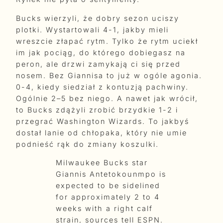
Bucks wierzyli, że dobry sezon uciszy
plotki. Wystartowali 4-1, jakby mieli
wreszcie złapać rytm. Tylko że rytm uciekł
im jak pociąg, do którego dobiegasz na
peron, ale drzwi zamykają ci się przed
nosem. Bez Giannisa to już w ogóle agonia.
0-4, kiedy siedział z kontuzją pachwiny.
Ogólnie 2–5 bez niego. A nawet jak wrócił,
to Bucks zdążyli zrobić brzydkie 1-2 i
przegrać Washington Wizards. To jakbyś
dostał lanie od chłopaka, który nie umie
podnieść rąk do zmiany koszulki.
Milwaukee Bucks star
Giannis Antetokounmpo is
expected to be sidelined
for approximately 2 to 4
weeks with a right calf
strain, sources tell ESPN.