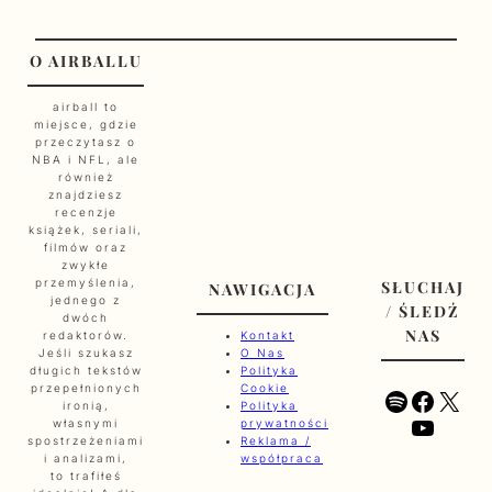
O AIRBALLU
airball to
miejsce, gdzie
przeczytasz o
NBA i NFL, ale
również
znajdziesz
recenzje
książek, seriali,
filmów oraz
zwykłe
przemyślenia,
SŁUCHAJ
NAWIGACJA
jednego z
/ ŚLEDŹ
dwóch
NAS
redaktorów.
Kontakt
Jeśli szukasz
O Nas
długich tekstów
Polityka
przepełnionych
Cookie
Spotify
Faceb
X
ironią,
Polityka
YouTu
własnymi
prywatności
spostrzeżeniami
Reklama /
i analizami,
współpraca
to trafiłeś