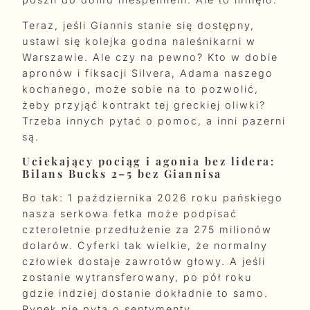
Teraz, jeśli Giannis stanie się dostępny,
ustawi się kolejka godna naleśnikarni w
Warszawie. Ale czy na pewno? Kto w dobie
apronów i fiksacji Silvera, Adama naszego
kochanego, może sobie na to pozwolić,
żeby przyjąć kontrakt tej greckiej oliwki?
Trzeba innych pytać o pomoc, a inni pazerni
są.
Uciekający pociąg i agonia bez lidera:
Bilans Bucks 2–5 bez Giannisa
Bo tak: 1 października 2026 roku pańskiego
nasza serkowa fetka może podpisać
czteroletnie przedłużenie za 275 milionów
dolarów. Cyferki tak wielkie, że normalny
człowiek dostaje zawrotów głowy. A jeśli
zostanie wytransferowany, po pół roku
gdzie indziej dostanie dokładnie to samo.
Rynek nie pyta o sentymenty.