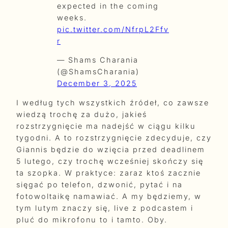
expected in the coming
weeks.
pic.twitter.com/NfrpL2Ffv
r
— Shams Charania
(@ShamsCharania)
December 3, 2025
I według tych wszystkich źródeł, co zawsze
wiedzą trochę za dużo, jakieś
rozstrzygnięcie ma nadejść w ciągu kilku
tygodni. A to rozstrzygnięcie zdecyduje, czy
Giannis będzie do wzięcia przed deadlinem
5 lutego, czy trochę wcześniej skończy się
ta szopka. W praktyce: zaraz ktoś zacznie
sięgać po telefon, dzwonić, pytać i na
fotowoltaikę namawiać. A my będziemy, w
tym lutym znaczy się, live z podcastem i
pluć do mikrofonu to i tamto. Oby.