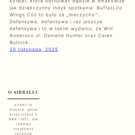
kolejki, która obfitować będzie w smakowite
jak dziękczynny indyk spotkania. Buffa(L)lo
Wings Cóż to było za „meczycho”…
Defensywa, defensywa i raz jeszcze
defensywa i to w takim wydaniu, że Will
Anderson Jr. Danielle Hunter oraz Calen
Bullock…
20 listopada, 2025
O AIRBALLU
airball to
miejsce, gdzie
przeczytasz o
NBA i NFL, ale
również
znajdziesz
recenzje