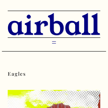
Przejdź
do
treści
Eagles